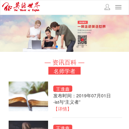
Toggl
navig
— 资讯百科 —
名师学者
王逢鑫
发布时间：2019年07月01日
-ist与“主义者”
【详情】
王逢鑫