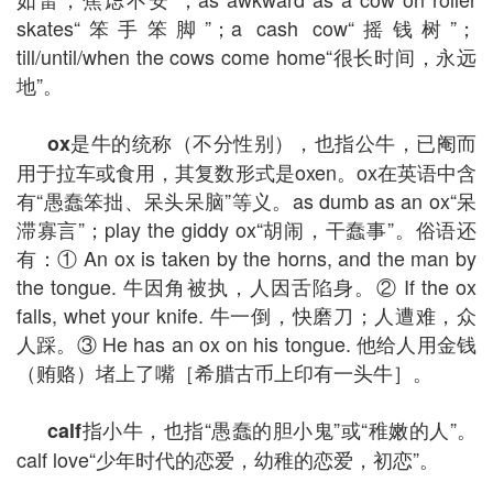
skates“笨手笨脚”；a cash cow“摇钱树”；
till/until/when the cows come home“很长时间，永远
地”。
是牛的统称（不分性别），也指公牛，已阉而
ox
用于拉车或食用，其复数形式是oxen。ox在英语中含
有“愚蠢笨拙、呆头呆脑”等义。as dumb as an ox“呆
滞寡言”；play the giddy ox“胡闹，干蠢事”。俗语还
有：① An ox is taken by the horns, and the man by
the tongue. 牛因角被执，人因舌陷身。② If the ox
falls, whet your knife. 牛一倒，快磨刀；人遭难，众
人踩。③ He has an ox on his tongue. 他给人用金钱
（贿赂）堵上了嘴［希腊古币上印有一头牛］。
指小牛，也指“愚蠢的胆小鬼”或“稚嫩的人”。
calf
calf love“少年时代的恋爱，幼稚的恋爱，初恋”。