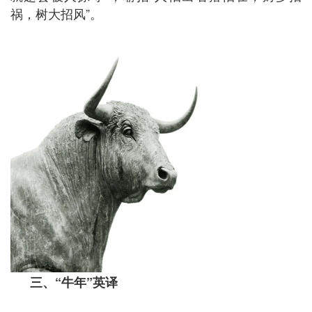
祸，树大招风”。
三、
“
牛年
”
英译