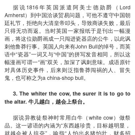
据说1816年英国派遣阿美士德勋爵（Lord
Amherst）到中国洽谈贸易问题，可他不遵守中国朝
廷礼节，拒绝向大清皇帝叩头，导致商谈失败，最后
只得无功而返。当时英国一家报纸于是刊出一幅漫
画，将这位勋爵画成一只闯进瓷器店的公牛，以此讽
刺他鲁莽行事。英国人向来有John Bull的绰号，而英
语中“瓷器”一词又与“中国”的拼写发音相同，所以这
幅漫画可谓一“画”双关，加深了讽刺意味。成语原针
对具体历史事件，后来则泛指鲁莽闯祸的人、冒失
鬼，也可称之为a china-shop bull。
3. The whiter the cow, the surer it is to go to
the altar.
牛儿越白，越会上祭台。
据说异教徒祭神时常用白牛（white cow）做祭
品。这一谚语的内涵为“东西越珍贵，目标越明显，
就越会被人掠夺”，喻指“人怕出名猪怕壮，财多招