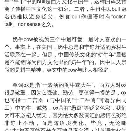
牛”“牛市”中的bull是西方文化中的牛，这样的译文背
离了传播中国文化这一初衷。二者，生肖牛以bull 冠
名仍难以避免贬义。例如bull作俚语时有foolish
talk、nonsense之义。
奶牛cow被视为三个中最可爱、最讨人喜欢的一
个。事实上，在美国，奶牛总是和宁静舒适的乡村生
活联系在一起。但是，中国传统文化的“耕牛年”显然
是不能翻译为西方文化里的“奶牛年”的。因中国人崇
尚的是耕牛精神，英文中的cow与此大相径庭。
单词ox是指“干农活的阉牛或大牛”。西方人对ox
很是敬重，因为它强健、勤劳。更值得一提的是，ox
也可指十二宫图（与中国的“十二生肖”可谓异曲同
工）中的牛。诚然，ox具有“愚蠢”等贬义色彩，我们
大可不必杞人忧天，因为绝大多数词汇的感情色彩绝
非静止不动，而是随语境变化。毕竟，无论哪
个“牛”都不可能百分之百地是褒义词（以英语文化为