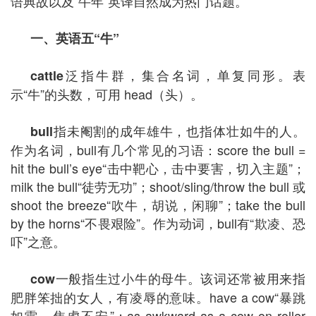
语典故以及“牛年”英译自然成为热门话题。
一、英语五
“
牛
”
泛指牛群，集合名词，单复同形。表
cattle
示“牛”的头数，可用 head（头）。
指未阉割的成年雄牛，也指体壮如牛的人。
bull
作为名词，bull有几个常见的习语：score the bull =
hit the bull’s eye“击中靶心，击中要害，切入主题”；
milk the bull“徒劳无功”；shoot/sling/throw the bull 或
shoot the breeze“吹牛，胡说，闲聊”；take the bull
by the horns“不畏艰险”。作为动词，bull有“欺凌、恐
吓”之意。
一般指生过小牛的母牛。该词还常被用来指
cow
肥胖笨拙的女人，有凌辱的意味。have a cow“暴跳
如雷，焦虑不安”；as awkward as a cow on roller