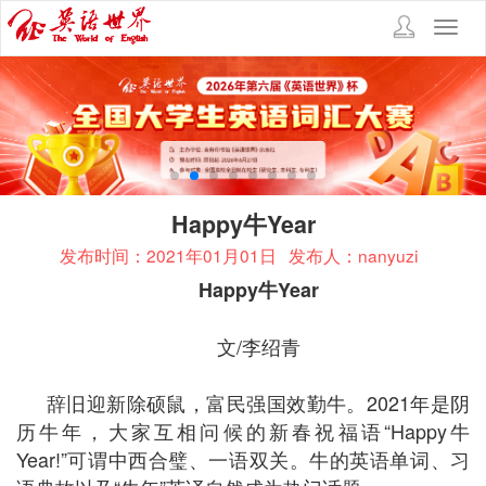
Toggl
navig
Happy牛Year
发布时间：2021年01月01日
发布人：nanyuzi
Happy
牛
Year
文/李绍青
辞旧迎新除硕鼠，富民强国效勤牛。2021年是阴
历牛年，大家互相问候的新春祝福语“Happy牛
Year!”可谓中西合璧、一语双关。牛的英语单词、习