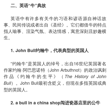
二、英语
“
牛
”
典故
英语中有许多有关牛的习语和谚语源自神话故
事、民间传说或者出自《圣经》。它们都借牛的特点
指人喻事、渲染气氛、表达情感，寓意深刻且妙趣横
生。
1. John Bull
约翰牛，代表典型的英国人
“约翰牛”是英国人的绰号，出自16世纪英国著名
作家约翰·阿巴思诺特（John Arbuthnot）的政治讽刺
作品《约翰牛的生平》（
The History of John
）。John Bull最初含贬义，但现在多指英国或典
Bull
型的英国人。
2. a bull in a china shop
闯进瓷器店里的公牛