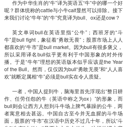
作为中华生肖的“牛”译为英语五“牛”中的哪一个好
呢？群体统称的cattle与小牛calf显然可以排除。接下
来我们讨论“牛年”的“牛”究竟译为bull、ox还是cow？
英文单词bull在英语里指“公牛”；西班牙的“斗
牛”是bull fight，象征着“勇敢无畏”；股票市场上人人
都喜欢的“牛市”是bull market。因为bull有很多褒义，
所以采用译名bull似乎更有利于中国形象的对外传
播。于是“牛年”理想的英语版本似乎应该是the Year
of the Bull。然而，仅仅因为bull“勇敢无畏”和“人人喜
欢”就断定属相“牛”必须是bull实在令人质疑。
一者，中国人提到牛，脑海里首先浮现出“整日耕
作、任劳任怨的牛（英语中称之为ox）”的形象，而
bull则会让西方人想到斗牛场上脾气暴躁的公牛，两
者寓意相去甚远。中国自古至今并无血腥的斗牛场
面，股票的“牛市”在汉语中历史不过几十年，所以“斗