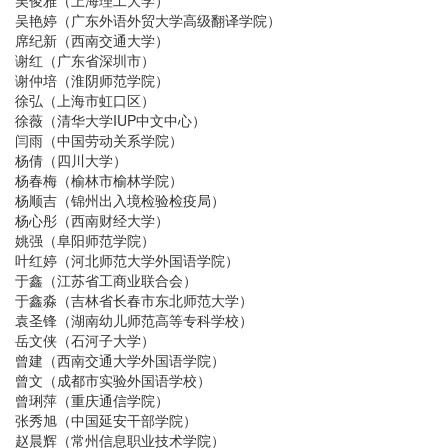
吴俊雅（上海理工大学）
吴艳婷（广东外语外贸大学高级翻译学院）
席纪新（西南交通大学）
谢红（广东省深圳市）
谢仲培（淮阴师范学院）
徐弘（上海市虹口区）
徐薇（清华大学IUP中文中心）
闫雨（中国劳动关系学院）
杨倩（四川大学）
杨春梅（榆林市榆林学院）
杨顺吉（锦州出入境检验检疫局）
杨心彤（西南财经大学）
姚强（阜阳师范学院）
叶红婷（河北师范大学外国语学院）
于鑫（江苏省工商业联合会）
于鑫淼（吉林省长春市东北师范大学）
袁圣锋（湖南幼儿师范高等专科学校）
岳文侠（石河子大学）
曾建（西南交通大学外国语学院）
曾文（成都市实验外国语学校）
曾琍萍（重庆通信学院）
张秀旭（中国延安干部学院）
赵晨辉（常州信息职业技术学院）