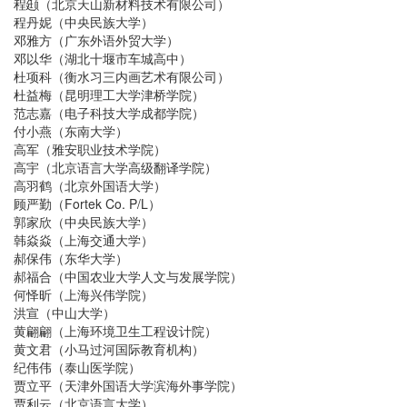
程颋（北京天山新材料技术有限公司）
程丹妮（中央民族大学）
邓雅方（广东外语外贸大学）
邓以华（湖北十堰市车城高中）
杜项科（衡水习三内画艺术有限公司）
杜益梅（昆明理工大学津桥学院）
范志嘉（电子科技大学成都学院）
付小燕（东南大学）
高军（雅安职业技术学院）
高宇（北京语言大学高级翻译学院）
高羽鹤（北京外国语大学）
顾严勤（Fortek Co. P/L）
郭家欣（中央民族大学）
韩焱焱（上海交通大学）
郝保伟（东华大学）
郝福合（中国农业大学人文与发展学院）
何怿昕（上海兴伟学院）
洪宣（中山大学）
黄翩翩（上海环境卫生工程设计院）
黄文君（小马过河国际教育机构）
纪伟伟（泰山医学院）
贾立平（天津外国语大学滨海外事学院）
贾利云（北京语言大学）