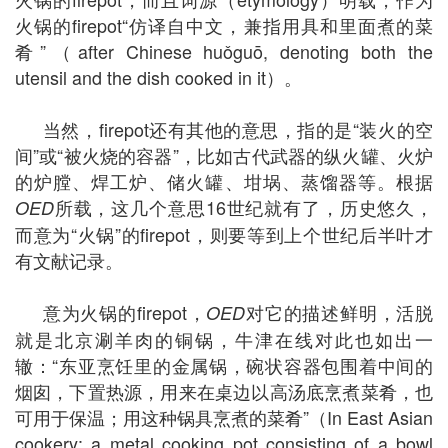
火锅的firepot“仿译自中文，兼指用具和里面煮的菜
肴”（after Chinese huǒguō, denoting both the
utensil and the dish cooked in it）。
当然，firepot还有其他的意思，指的是“装火的空
间”或“被火烧的容器”，比如古代武器的纵火罐、火炉
的炉膛、焊工炉、储火罐、坩埚、蒸馏器等。根据
所载，这几个意思16世纪就有了，历史悠久，
OED
而意为“火锅”的firepot，则要等到上个世纪后半叶才
有文献记录。
意为火锅的firepot，
对它的描述鲜明，活脱
OED
就是北京涮羊肉的铜锅，牛津在线对此也如出一
辙：“东亚烹饪里的金属锅，碗状容器包围着中间的
烟囱，下置热源，用来在桌边以高汤底烹煮菜肴，也
可用于保温；用这种锅具烹煮的菜肴”（In East Asian
cookery: a metal cooking pot consisting of a bowl