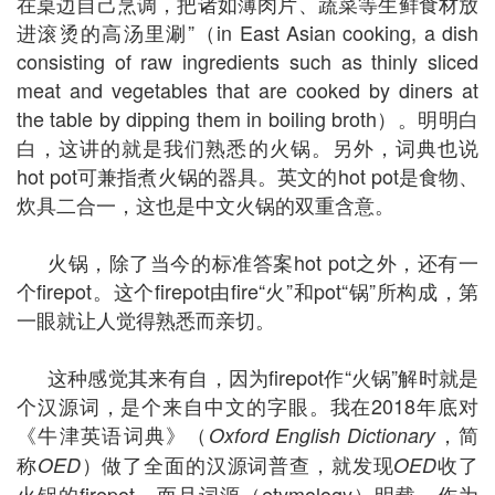
在桌边自己烹调，把诸如薄肉片、蔬菜等生鲜食材放
进滚烫的高汤里涮”（in East Asian cooking, a dish
consisting of raw ingredients such as thinly sliced
meat and vegetables that are cooked by diners at
the table by dipping them in boiling broth）。明明白
白，这讲的就是我们熟悉的火锅。另外，词典也说
hot pot可兼指煮火锅的器具。英文的hot pot是食物、
炊具二合一，这也是中文火锅的双重含意。
火锅，除了当今的标准答案hot pot之外，还有一
个firepot。这个firepot由fire“火”和pot“锅”所构成，第
一眼就让人觉得熟悉而亲切。
这种感觉其来有自，因为firepot作“火锅”解时就是
个汉源词，是个来自中文的字眼。我在2018年底对
《牛津英语词典》（
，简
Oxford English Dictionary
称
）做了全面的汉源词普查，就发现
收了
OED
OED
火锅的firepot，而且词源（etymology）明载，作为