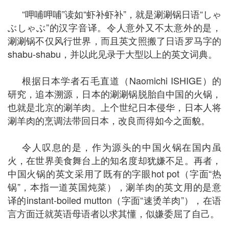
“呷哺呷哺”读如“虾补虾补”，就是涮涮锅日语“しゃ
ぶしゃぶ”的汉字音译。令人意外又不太意外的是，
涮涮锅不仅风行世界，而且英文照搬了日语罗马字的
shabu-shabu，并以此见录于大型以上的英文词典。
根据日本学者石毛直道（Naomichi ISHIGE）的
研究，追本溯源，日本的涮涮锅脱胎自中国的火锅，
也就是北京的涮羊肉。上个世纪日本侵华，日本人将
涮羊肉的烹调法带回日本，改良而得如今之面貌。
令人叹息的是，作为源头的中国火锅在国内虽
火，在世界美食舞台上的知名度却犹嫌不足。再者，
中国火锅的英文采用了既有的字眼hot pot（字面“热
锅”，本指一道英国炖菜），涮羊肉的英文用的是意
译的instant-boiled mutton（字面“速烫羊肉”），在语
言方面迁就英语母语者以求其懂，似嫌委屈了自己。