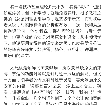
看一点技巧甚至理论并无不妥，看得“得法”，也能
如虎添翼，但邯郸学步，就难免被羁绊。很多教程之
类的书总是用理念引导你，规范多于示范，而对初学
者来说，对实际翻译的分析更有效。一次，我和奈达
聊翻译学习，他对我说，那些理论技巧的书看也无
妨，但更有效的方法是对照原文和译文，从中领悟学
习。他说要用靠得住的译文来对照，也就是学界公认
的好译者好译文，如傅雷、杨必、张谷若、许渊冲、
董乐山的译文。
太死板是翻译的主要弊病，所以要摆脱原文的束
缚，奈达的功能对等就是针对这一病症的解药。但另
一方面，初学者的译文有时过于灵活，喜欢添加原文
没有的内容，说那是言外之意，添上去才合适。确
实，讲翻译的书中有“增词”这一技巧，我的书里也
有。作者拿出十几个增词的例子，个个都让你拍案叫
绝，但学习者却忘了，那些句子是大海捞针的结果，