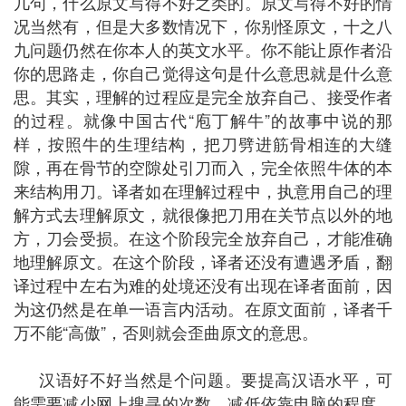
几句，什么原文写得不好之类的。原文写得不好的情
况当然有，但是大多数情况下，你别怪原文，十之八
九问题仍然在你本人的英文水平。你不能让原作者沿
你的思路走，你自己觉得这句是什么意思就是什么意
思。其实，理解的过程应是完全放弃自己、接受作者
的过程。就像中国古代“庖丁解牛”的故事中说的那
样，按照牛的生理结构，把刀劈进筋骨相连的大缝
隙，再在骨节的空隙处引刀而入，完全依照牛体的本
来结构用刀。译者如在理解过程中，执意用自己的理
解方式去理解原文，就很像把刀用在关节点以外的地
方，刀会受损。在这个阶段完全放弃自己，才能准确
地理解原文。在这个阶段，译者还没有遭遇矛盾，翻
译过程中左右为难的处境还没有出现在译者面前，因
为这仍然是在单一语言内活动。在原文面前，译者千
万不能“高傲”，否则就会歪曲原文的意思。
汉语好不好当然是个问题。要提高汉语水平，可
能需要减少网上搜寻的次数，减低依靠电脑的程度。