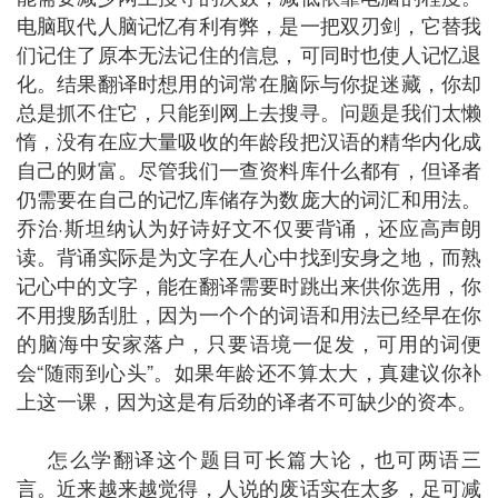
电脑取代人脑记忆有利有弊，是一把双刃剑，它替我
们记住了原本无法记住的信息，可同时也使人记忆退
化。结果翻译时想用的词常在脑际与你捉迷藏，你却
总是抓不住它，只能到网上去搜寻。问题是我们太懒
惰，没有在应大量吸收的年龄段把汉语的精华内化成
自己的财富。尽管我们一查资料库什么都有，但译者
仍需要在自己的记忆库储存为数庞大的词汇和用法。
乔治·斯坦纳认为好诗好文不仅要背诵，还应高声朗
读。背诵实际是为文字在人心中找到安身之地，而熟
记心中的文字，能在翻译需要时跳出来供你选用，你
不用搜肠刮肚，因为一个个的词语和用法已经早在你
的脑海中安家落户，只要语境一促发，可用的词便
会“随雨到心头”。如果年龄还不算太大，真建议你补
上这一课，因为这是有后劲的译者不可缺少的资本。
怎么学翻译这个题目可长篇大论，也可两语三
言。近来越来越觉得，人说的废话实在太多，足可减