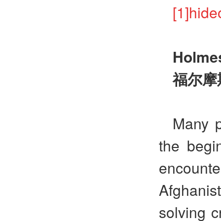
[1]h
Holmes
福尔摩
Many p
the begin
encount
Afghanist
solving c