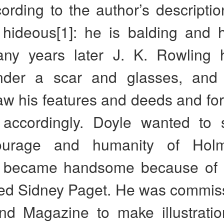
ording to the author’s descripti
r hideous[1]: he is balding and 
ny years later J. K. Rowling 
nder a scar and glasses, and
w his features and deeds and for
 accordingly. Doyle wanted to
 courage and humanity of Hol
e became handsome because of a 
lled Sidney Paget. He was commis
nd Magazine to make illustratio