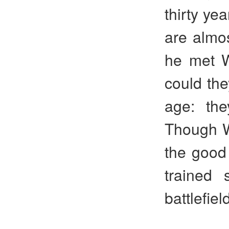
thirty ye
are almo
he met W
could th
age: th
Though W
the good 
trained 
battlefiel