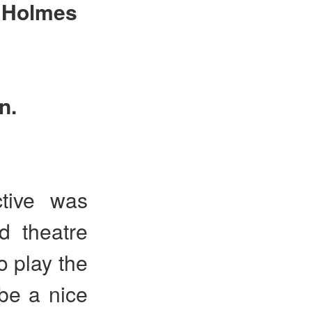
 Holmes
n.
ctive was
d theatre
o play the
be a nice