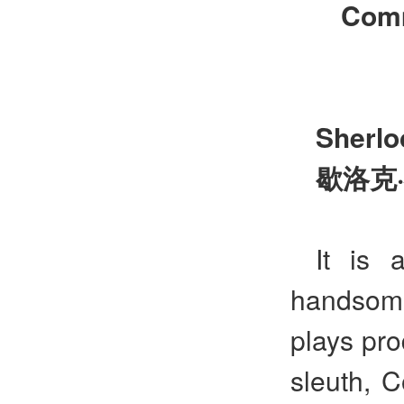
Comm
Sherl
歇洛克
·
It is 
handsome
plays pro
sleuth, 