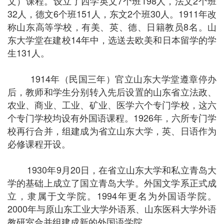
文）课程。设立了西学英文
7
个班
198
人，法文
2
个班
32
人，德文
6
个班
151
人，东文
2
个班
30
人。
1911
年改
称山东高等学校，有美、英、德、日籍教员
8
名。山
东大学堂在建校
14
年中，选送去欧美和日本留学的学
生
131
人。
1914年（民国三年）官立山东大学堂遵章停办
后，教师和学生分别转入先后设置的山东省立法政、
农业、商业、工业、矿业、医学六个专门学校，这六
个专门学校均设有外国语课程。
1926
年，六所专门学
校再行合并，组建成为省立山东大学，英、日语作为
必修课程开设。
1930
年9
月20
日
，在省立山东大学和私立青岛大
学的基础上成立了国立青岛大学。外国文学系正式成
立，隶属于文学院。1994
年更名为外国语学院。
2000
年与原山东工业大学外语系、山东医科大学外语
教研室合并组建成新的外国语学院。