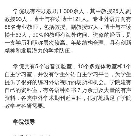
学院现有在职教职工
300
余人，其中教授
25
人
,
副
教授
93
人，博士与在读博士
121
人。专业外语方向有
88
名专业教师，包括教授、副教授
57
人，博士与在读
博士
63
人，
90%
的教师有海外访问、进修的经历，是
一支学历和职称层次较高、年龄结构合理、具有创新
精神和发展潜力的学术队伍。
学院共有
5
个语音实验室，
10
个多媒体教室和
1
个
自主学习室，并设有学生外语自主学习平台，为学生
提供了很好的练习外语视听的场所和机会。学院建有
自己的资料室，有各语种图书７万余册及大量的有声
资料，各类中外学术期刊近百种，很好地满足了学院
教学与科研需要。
学院领导