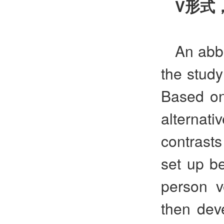
V
形式
An abbr
the study
Based on
alternati
contrasts
set up be
person v
then dev