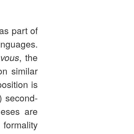
as part of
languages.
d
vous
, the
on similar
osition is
) second-
heses are
formality