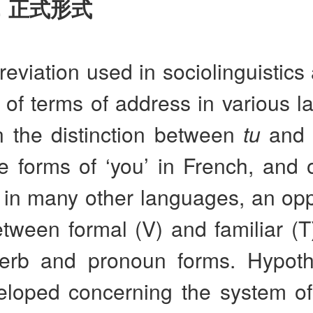
，正式形式
eviation used in sociolinguistics 
 of terms of address in various 
 the distinction between
tu
an
ve forms of ‘you’ in French, and 
 in many other languages, an opp
tween formal (V) and familiar (T
erb and pronoun forms. Hypot
eloped concerning the system of 