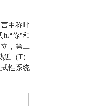
语言中称呼
u“你”和
对立，第二
熟近（T）
正式性系统
>