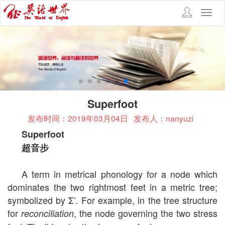
Toggl
navig
Superfoot
发布时间：2019年03月04日
发布人：nanyuzi
Superfoot
超音步
A term in metrical phonology for a node which
dominates the two rightmost feet in a metric tree;
symbolized by Σ’. For example, in the tree structure
for
, the node governing the two stress
reconciliation